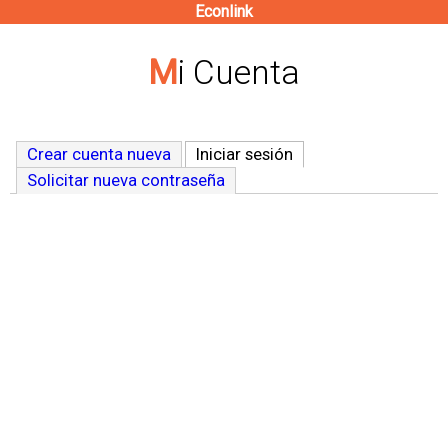
Econlink
Pasar
al
Mi Cuenta
contenido
principal
Crear cuenta nueva
Iniciar sesión
(solapa activa)
Solicitar nueva contraseña