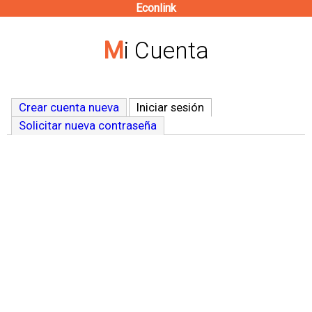
Econlink
Pasar
al
Mi Cuenta
contenido
principal
Crear cuenta nueva
Iniciar sesión
(solapa activa)
Solicitar nueva contraseña