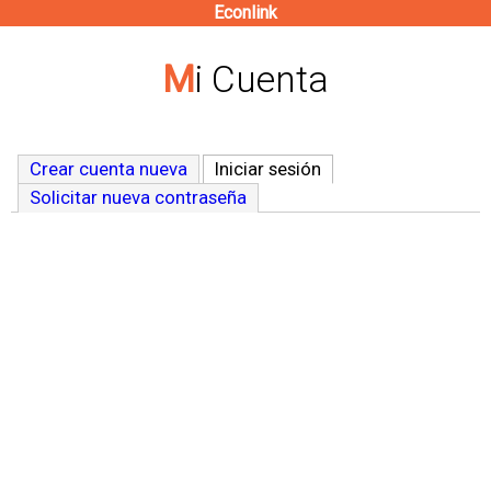
Econlink
Pasar
al
Mi Cuenta
contenido
principal
Crear cuenta nueva
Iniciar sesión
(solapa activa)
Solicitar nueva contraseña