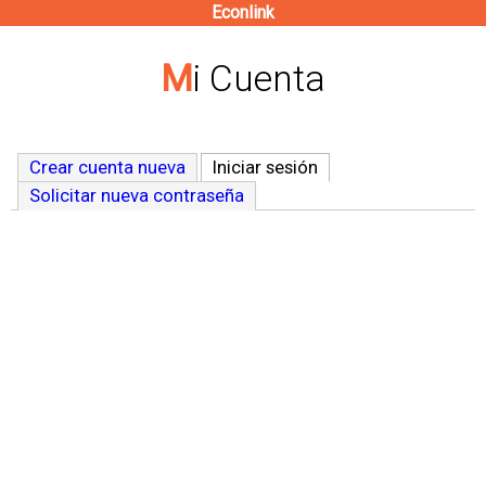
Econlink
Pasar
al
Mi Cuenta
contenido
principal
Crear cuenta nueva
Iniciar sesión
(solapa activa)
Solicitar nueva contraseña