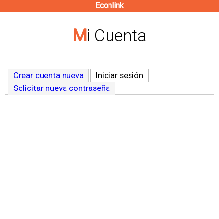
Econlink
Pasar
al
Mi Cuenta
contenido
principal
Crear cuenta nueva
Iniciar sesión
(solapa activa)
Solicitar nueva contraseña