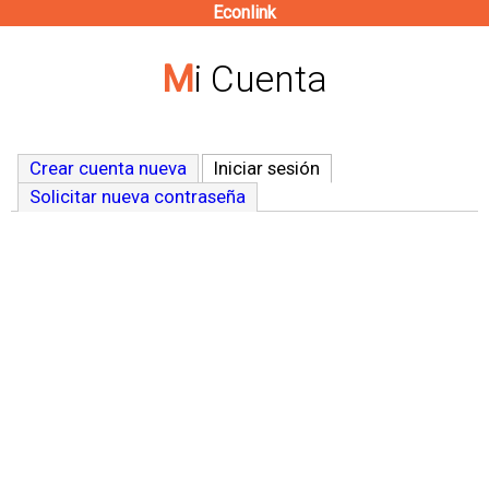
Econlink
Pasar
al
Mi Cuenta
contenido
principal
Crear cuenta nueva
Iniciar sesión
(solapa activa)
Solicitar nueva contraseña