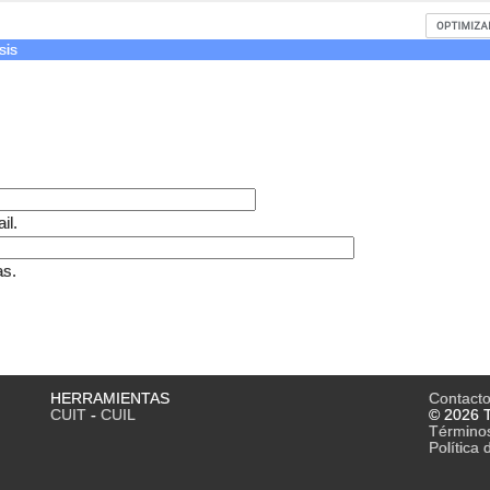
sis
il.
as.
HERRAMIENTAS
Contact
CUIT
-
CUIL
© 2026 T
Término
Política 