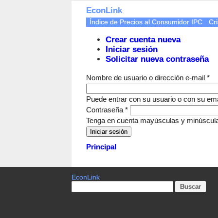
EconLink
Índice de Precios al Consumidor IPC
Cri
Crear cuenta nueva
Iniciar sesión
Solicitar nueva contraseña
Nombre de usuario o dirección e-mail
*
Puede entrar con su usuario o con su ema
Contraseña
*
Tenga en cuenta mayúsculas y minúscul
Principal
EconLink