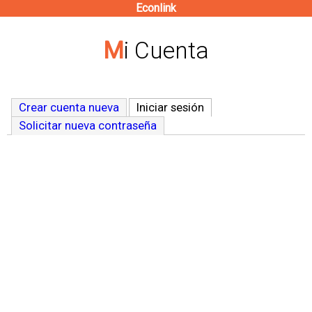
Econlink
Pasar
al
Mi Cuenta
contenido
principal
Crear cuenta nueva
Iniciar sesión
(solapa activa)
Solicitar nueva contraseña