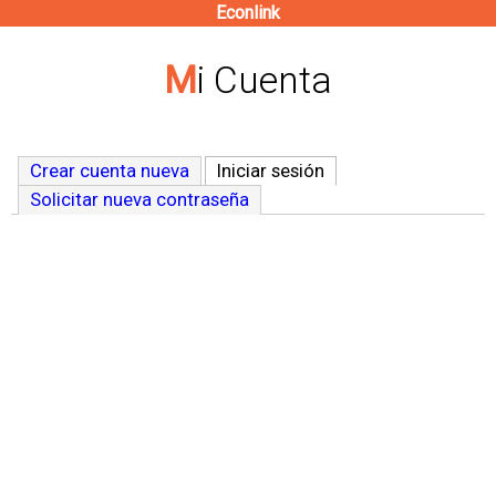
Econlink
Pasar
al
Mi Cuenta
contenido
principal
Crear cuenta nueva
Iniciar sesión
(solapa activa)
Solicitar nueva contraseña