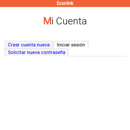
Econlink
Pasar
al
Mi Cuenta
contenido
principal
Crear cuenta nueva
Iniciar sesión
(solapa activa)
Solicitar nueva contraseña