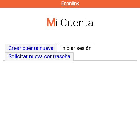
Econlink
Pasar
al
Mi Cuenta
contenido
principal
Crear cuenta nueva
Iniciar sesión
(solapa activa)
Solicitar nueva contraseña