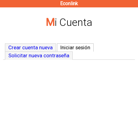
Econlink
Pasar
al
Mi Cuenta
contenido
principal
Crear cuenta nueva
Iniciar sesión
(solapa activa)
Solicitar nueva contraseña