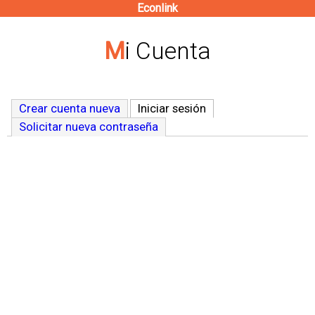
Econlink
Pasar
al
Mi Cuenta
contenido
principal
Crear cuenta nueva
Iniciar sesión
(solapa activa)
Solicitar nueva contraseña