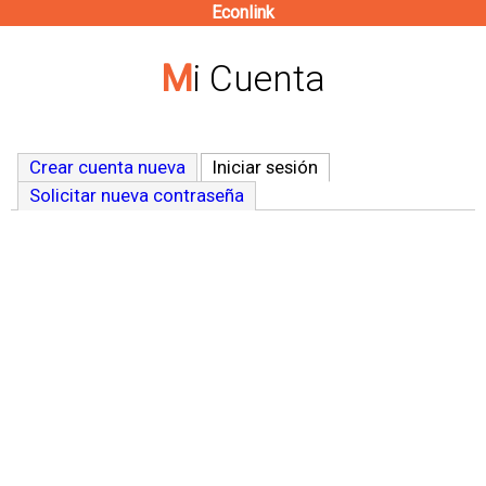
Econlink
Pasar
al
Mi Cuenta
contenido
principal
Crear cuenta nueva
Iniciar sesión
(solapa activa)
Solicitar nueva contraseña