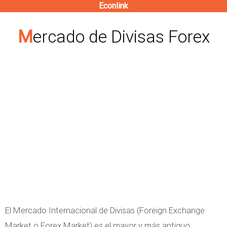
Econlink
Pasar
al
Mercado de Divisas Forex
contenido
principal
El Mercado Internacional de Divisas (Foreign Exchange
Market o Forex Market) es el mayor y más antiguo