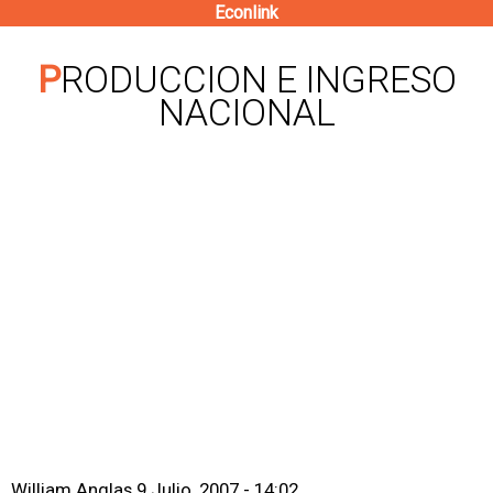
Econlink
Pasar
al
PRODUCCION E INGRESO
contenido
NACIONAL
principal
William Anglas
9 Julio, 2007 - 14:02