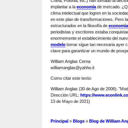
China, Polonia, etc.) han tomado la deci
implantar a la
economía
de mercado. ¿Qu
clima intelectual que logren en la socied
en este plan de transformaciones. Pero la
estructurados en la filosofía de
economía
periodistas y escritores estaba conquistad
enormemente el establecimiento del nue
modelo
tomar sigue tan necesaria ayer c
clave para garantizar un mundo de prosp
William Anglas Cerna
williamanglas@yahho.it
Como citar este texto:
William Anglas (30 de Ago de 2006). "Mod
Dirección URL:
https://www.econlink.c
13 de Mayo de 2021)
Principal
»
Blogs
»
Blog de William An