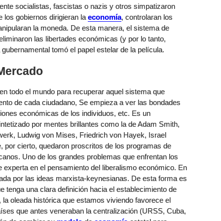
nte socialistas, fascistas o nazis y otros simpatizaron
 los gobiernos dirigieran la
economía
, controlaran los
anipularan la moneda. De esta manera, el sistema de
eliminaron las libertades económicas (y por lo tanto,
a gubernamental tomó el papel estelar de la película.
 Mercado
 en todo el mundo para recuperar aquel sistema que
lento de cada ciudadano, Se empieza a ver las bondades
iones económicas de los individuos, etc. Es un
intetizado por mentes brillantes como la de Adam Smith,
rk, Ludwig von Mises, Friedrich von Hayek, Israel
e, por cierto, quedaron proscritos de los programas de
anos. Uno de los grandes problemas que enfrentan los
 experta en el pensamiento del liberalismo económico. En
da por las ideas marxista-keynesianas. De esta forma es
e tenga una clara definición hacia el establecimiento de
la oleada histórica que estamos viviendo favorece el
íses que antes veneraban la centralización (URSS, Cuba,