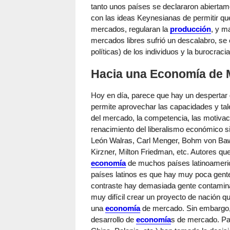
tanto unos países se declararon abiertame
con las ideas Keynesianas de permitir que
mercados, regularan la
producción
, y m
mercados libres sufrió un descalabro, se 
políticas) de los individuos y la burocraci
Hacia una Economía de
Hoy en día, parece que hay un despertar
permite aprovechar las capacidades y ta
del mercado, la competencia, las motivac
renacimiento del liberalismo económico s
León Walras, Carl Menger, Bohm von Bawe
Kirzner, Milton Friedman, etc. Autores qu
economía
de muchos países latinoameric
países latinos es que hay muy poca gente
contraste hay demasiada gente contamina
muy difícil crear un proyecto de nación qu
una
economía
de mercado. Sin embargo, 
desarrollo de
economía
s de mercado. Pa