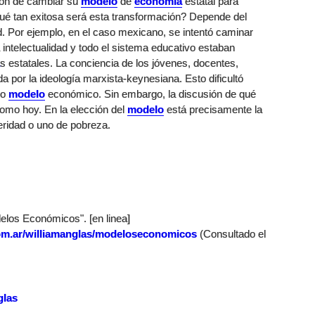
sión de cambiar su
modelo
de
economía
estatal para
é tan exitosa será esta transformación? Depende del
ad. Por ejemplo, en el caso mexicano, se intentó caminar
 intelectualidad y todo el sistema educativo estaban
s estatales. La conciencia de los jóvenes, docentes,
a por la ideología marxista-keynesiana. Esto dificultó
vo
modelo
económico. Sin embargo, la discusión de qué
omo hoy. En la elección del
modelo
está precisamente la
eridad o uno de pobreza.
elos Económicos". [en linea]
om.ar/williamanglas/modeloseconomicos
(Consultado el
glas