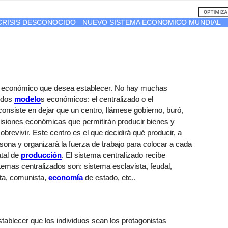
 CRISIS DESCONOCIDO
NUEVO SISTEMA ECONOMICO MUNDIAL
económico que desea establecer. No hay muchas
n dos
modelo
s económicos: el centralizado o el
consiste en dejar que un centro, llámese gobierno, buró,
cisiones económicas que permitirán producir bienes y
obrevivir. Este centro es el que decidirá qué producir, a
rsona y organizará la fuerza de trabajo para colocar a cada
atal de
producción
. El sistema centralizado recibe
mas centralizados son: sistema esclavista, feudal,
ísta, comunista,
economía
de estado, etc..
tablecer que los individuos sean los protagonistas