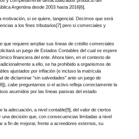
ricos y completamente desactualizados producto del
blica Argentina desde 2003 hasta 2016[6].
 motivación, si se quiere, tangencial. Decimos que será
cias a los fines tributarios[7] pero si comerciales y
e que requiere ampliar sus líneas de crédito comerciales
solicitará un juego de Estados Contables del cual se espere
ómico financiera del ente. Ahora bien, en el contexto de
adicionalmente a ello, se ha prohibido a organismos de
les ajustados por inflación (e incluso la matrícula
ad de dictaminar “sin salvedades” ante un juego de
]), cabe preguntarnos si el activo refleja correctamente la
sos asumidos por las líneas pasivas del estado
 la adecuación, a nivel contable[9], del valor de ciertos
ir una decisión que, con consecuencias limitadas a nivel
r a fin de mejorar, frente a acreedores externos, su