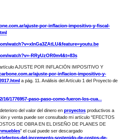
ne.com.ar/ajuste-por-inflacion-impositivo-y-fiscal-
html
.com/watch?v=xInGa3ZAtLU&feature=youtu.be
e.com/watch?v=-RRyUzOR0m4&t=83s
mi artículo AJUSTE POR INFLACIÓN IMPOSITIVO Y
carbone.com.ar/ajuste-por-inflacion-impositivo-y-
-2017.html
a pág. 11. Análisis del Artículo 1 del Proyecto de
2/16/1776957-paso-paso-como-fueron-los-cua...
eterioro del valor del dinero en
proyectos
productivos a
cción y venta puede ser consultado mi artículo “EFECTOS
STOS DE OBRA EN EL DISEÑO DE PLANES DE
inmuebles
” el cual puede ser descargado
r/efectos-del-incremento-sostenido-de-costos-de-