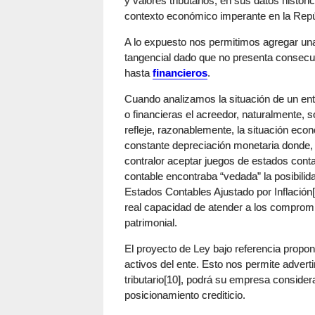
y valores tributarios, en sus datos histó
contexto económico imperante en la Repú
A lo expuesto nos permitimos agregar una
tangencial dado que no presenta consecuen
hasta
financieros
.
Cuando analizamos la situación de un ent
o financieras el acreedor, naturalmente, 
refleje, razonablemente, la situación econ
constante depreciación monetaria donde, 
contralor aceptar juegos de estados contab
contable encontraba “vedada” la posibilid
Estados Contables Ajustado por Inflación[8
real capacidad de atender a los compromi
patrimonial.
El proyecto de Ley bajo referencia propone
activos del ente. Esto nos permite advert
tributario[10], podrá su empresa considera
posicionamiento crediticio.