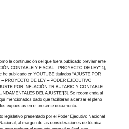
omo la continuación del que fuera publicado previamente
LACIÓN CONTABLE Y FISCAL – PROYECTO DE LEY”[1],
 que he publicado en YOUTUBE titulados “AJUSTE POR
E – PROYECTO DE LEY – PODER EJECUTIVO
“AJUSTE POR INFLACIÓN TRIBUTARIO Y CONTABLE –
DAMENTALES DEL AJUSTE”[3]. Se recomienda al
quí mencionados dado que facilitarán alcanzar el pleno
dos expuestos en el presente documento.
o legislativo presentado por el Poder Ejecutivo Nacional
acional, al margen de las consideraciones de técnica
as para mejorar el producto normativo final, nos