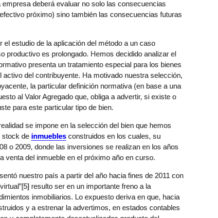
 la empresa deberá evaluar no solo las consecuencias
o efectivo próximo) sino también las consecuencias futuras
r el estudio de la aplicación del método a un caso
o productivo es prolongado. Hemos decidido analizar el
rmativo presenta un tratamiento especial para los bienes
activo del contribuyente. Ha motivado nuestra selección,
yacente, la particular definición normativa (en base a una
uesto al Valor Agregado que, obliga a advertir, si existe o
te para este particular tipo de bien.
 realidad se impone en la selección del bien que hemos
e stock de
inmuebles
construidos en los cuales, su
008 o 2009, donde las inversiones se realizan en los años
la venta del inmueble en el próximo año en curso.
entó nuestro país a partir del año hacia fines de 2011 con
rtual”[5] resulto ser en un importante freno a la
mientos inmobiliarios. Lo expuesto deriva en que, hacia
truidos y a estrenar la advertimos, en estados contables