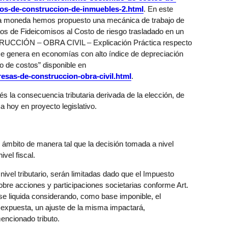
ios-de-construccion-de-inmuebles-2.html
. En este
de la moneda hemos propuesto una mecánica de trabajo de
tos de Fideicomisos al Costo de riesgo trasladado en un
UCCIÓN – OBRA CIVIL – Explicación Práctica respecto
 se genera en economías con alto índice de depreciación
do de costos” disponible en
esas-de-construccion-obra-civil.html
.
és la consecuencia tributaria derivada de la elección, de
ma hoy en proyecto legislativo.
ámbito de manera tal que la decisión tomada a nivel
vel fiscal.
vel tributario, serán limitadas dado que el Impuesto
bre acciones y participaciones societarias conforme Art.
se liquida considerando, como base imponible, el
 expuesta, un ajuste de la misma impactará,
mencionado tributo.