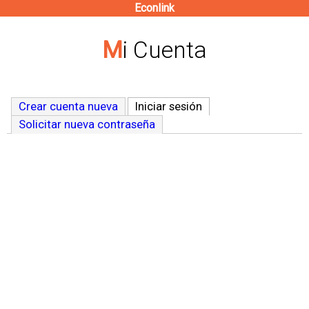
Econlink
Pasar
al
Mi Cuenta
contenido
principal
Crear cuenta nueva
Iniciar sesión
(solapa activa)
Solicitar nueva contraseña