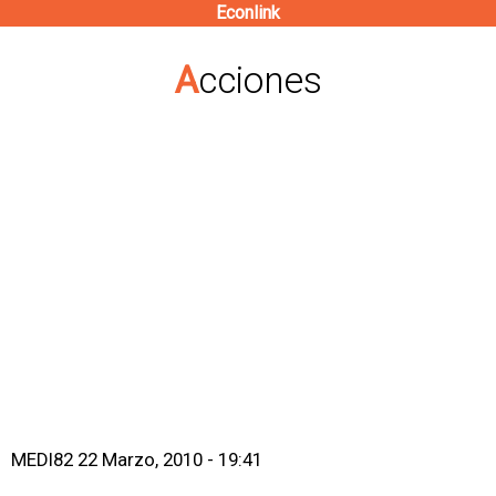
Econlink
Pasar
al
Acciones
contenido
principal
MEDI82
22 Marzo, 2010 - 19:41