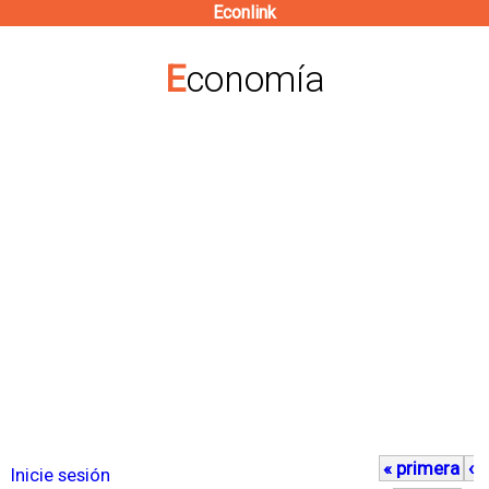
Econlink
Pasar
al
Economía
contenido
principal
« primera
‹
P
Inicie sesión