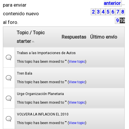
anterior
…
á
para enviar
2
3
4
5
6
7
8
g
contenido nuevo
9
10
i
al foro.
n
Topic / Topic
Respuestas
Último envío
a
starter
s
Trabas a las Importaciones de Autos
This topic has been moved to "" (
View topic
)
Tren Bala
This topic has been moved to "" (
View topic
)
Urge Organización Planetaria
This topic has been moved to "" (
View topic
)
VOLVERA LA INFLACION EL 2010
This topic has been moved to "" (
View topic
)