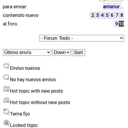
P
para enviar
anterior
…
á
contenido nuevo
2
3
4
5
6
7
8
g
al foro.
9
10
i
n
a
O
S
s
r
o
Envíos nuevos
d
r
e
t
No hay nuevos envíos
r
Hot topic with new posts
b
Hot topic without new posts
y
Tema fijo
Locked topic