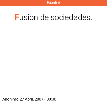
Econlink
Pasar
al
Fusion de sociedades.
contenido
principal
Anonimo
27 Abril, 2007 - 00:30