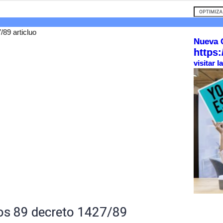
89 articluo
Nueva 
https:
visitar 
os 89 decreto 1427/89