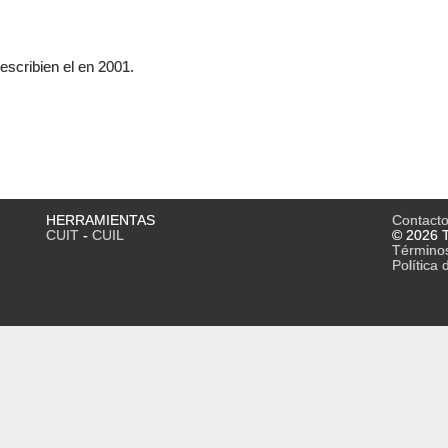
escribien el en 2001.
HERRAMIENTAS
Contact
CUIT
-
CUIL
© 2026 T
Término
Política 