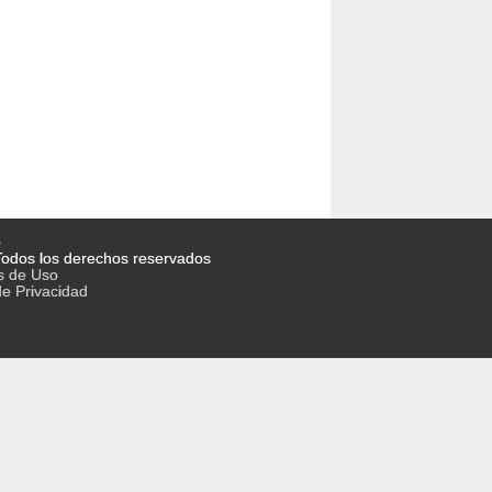
o
odos los derechos reservados
s de Uso
de Privacidad