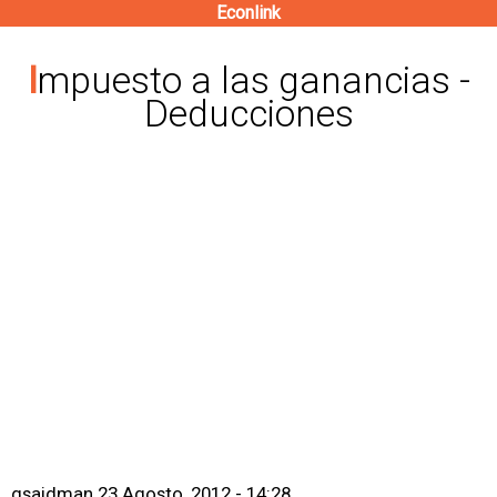
Econlink
Pasar
al
Impuesto a las ganancias -
contenido
Deducciones
principal
gsaidman
23 Agosto, 2012 - 14:28