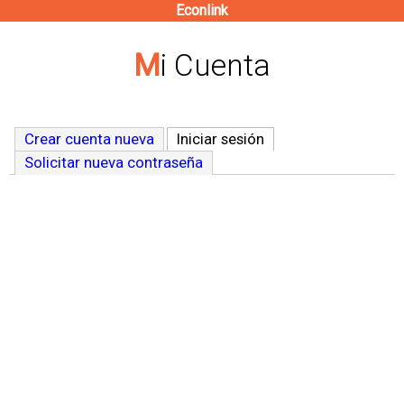
Econlink
Pasar
al
Mi Cuenta
contenido
principal
Crear cuenta nueva
Iniciar sesión
(solapa activa)
Solicitar nueva contraseña