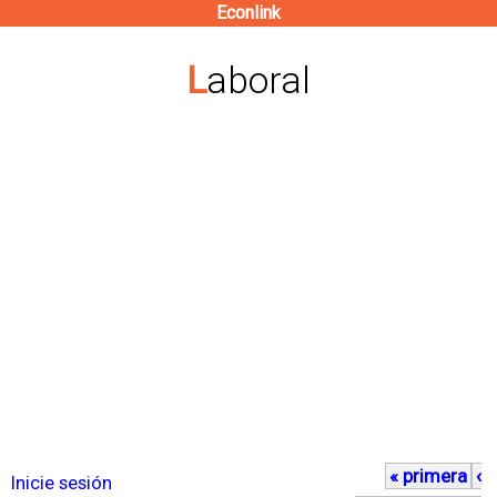
Econlink
Pasar
al
Laboral
contenido
principal
« primera
‹
P
Inicie sesión