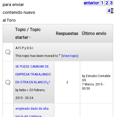
anterior
1
2
3
á
para enviar
4
5
g
contenido nuevo
i
al foro.
n
Topic / Topic
Respuestas
Último envío
a
starter
s
A.F.I.P y D.G.I
This topic has been moved to "" (
View topic
)
SE PUEDE CAMBIAR DE
EMPRESA TRABAJANDO
by
Estudio Contable
GS
EN OTRA EN BLANCO!¿?
2
7 Marzo, 2015 -
00:50
by
bebo
» 23 Febrero,
2015 - 20:24
empleado dado de alta
por la art continua