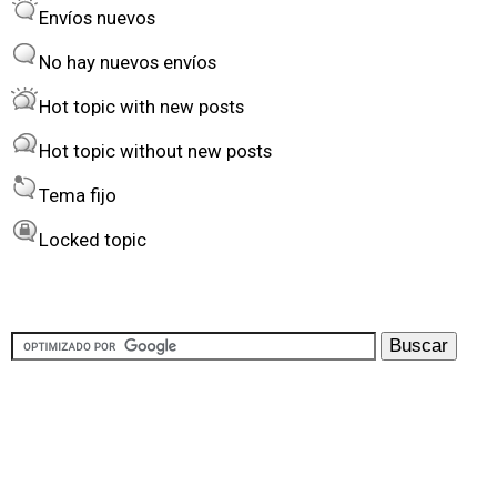
Envíos nuevos
d
r
e
t
No hay nuevos envíos
r
Hot topic with new posts
b
Hot topic without new posts
y
Tema fijo
Locked topic