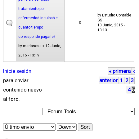
tratamiento por
by
Estudio Contable
enfermedad inculpable
GS
3
13 Junio, 2015 -
cuanto tiempo
13:13
corresponde pagarle?
by
mariasosa
» 12 Junio,
2015 - 13:19
Inicie sesión
« primera
‹
P
para enviar
anterior
1
2
3
á
contenido nuevo
4
5
g
al foro.
i
n
a
O
S
s
r
o