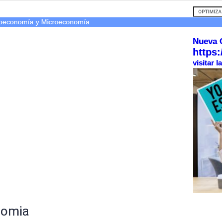
oeconomía y Microeconomía
Nueva 
https:
visitar 
nomia