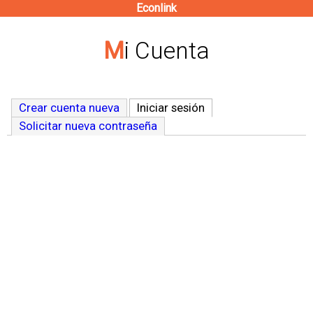
Econlink
Pasar
al
Mi Cuenta
contenido
principal
Crear cuenta nueva
Iniciar sesión
(solapa activa)
Solicitar nueva contraseña