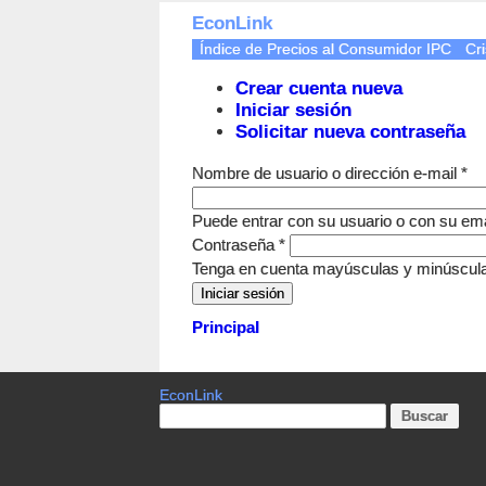
EconLink
Índice de Precios al Consumidor IPC
Cri
Crear cuenta nueva
Iniciar sesión
Solicitar nueva contraseña
Nombre de usuario o dirección e-mail
*
Puede entrar con su usuario o con su ema
Contraseña
*
Tenga en cuenta mayúsculas y minúscul
Principal
EconLink