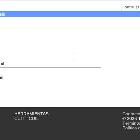
sis
il.
as.
HERRAMIENTAS
Contact
CUIT
-
CUIL
© 2026 T
Término
Política 