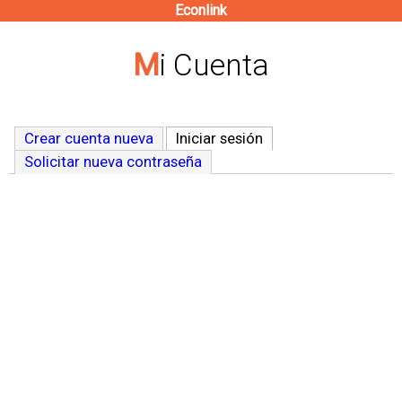
Econlink
Pasar
al
Mi Cuenta
contenido
principal
Crear cuenta nueva
Iniciar sesión
(solapa activa)
Solicitar nueva contraseña