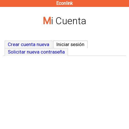
Econlink
Pasar
al
Mi Cuenta
contenido
principal
Crear cuenta nueva
Iniciar sesión
(solapa activa)
Solicitar nueva contraseña