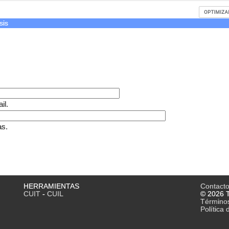
sis
il.
as.
HERRAMIENTAS
Contact
CUIT
-
CUIL
© 2026 T
Término
Política 