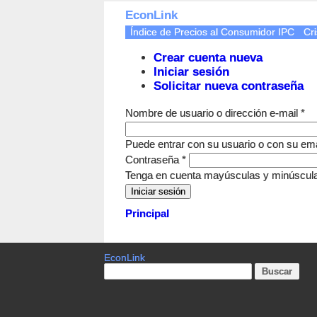
EconLink
Índice de Precios al Consumidor IPC
Cri
Crear cuenta nueva
Iniciar sesión
Solicitar nueva contraseña
Nombre de usuario o dirección e-mail
*
Puede entrar con su usuario o con su ema
Contraseña
*
Tenga en cuenta mayúsculas y minúscul
Principal
EconLink