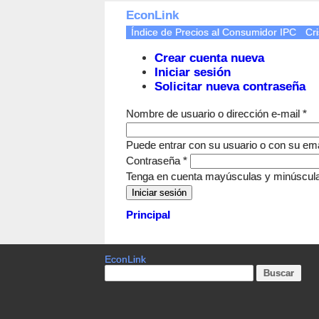
EconLink
Índice de Precios al Consumidor IPC
Cri
Crear cuenta nueva
Iniciar sesión
Solicitar nueva contraseña
Nombre de usuario o dirección e-mail
*
Puede entrar con su usuario o con su ema
Contraseña
*
Tenga en cuenta mayúsculas y minúscul
Principal
EconLink