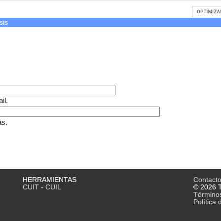
sis
il.
as.
HERRAMIENTAS
Contact
CUIT
-
CUIL
© 2026 T
Término
Política 