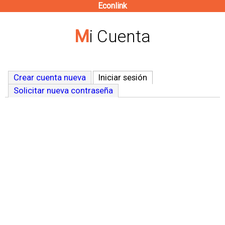
Econlink
Pasar
al
Mi Cuenta
contenido
principal
Crear cuenta nueva
Iniciar sesión
(solapa activa)
Solicitar nueva contraseña