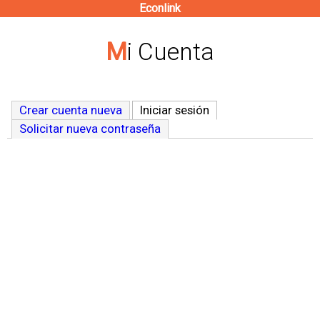
Econlink
Pasar
al
Mi Cuenta
contenido
principal
Crear cuenta nueva
Iniciar sesión
(solapa activa)
Solicitar nueva contraseña