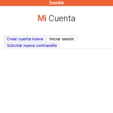
Econlink
Pasar
al
Mi Cuenta
contenido
principal
Crear cuenta nueva
Iniciar sesión
(solapa activa)
Solicitar nueva contraseña