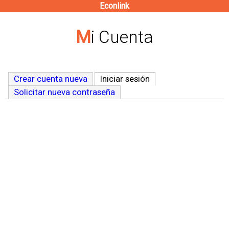
Econlink
Pasar
al
Mi Cuenta
contenido
principal
Crear cuenta nueva
Iniciar sesión
(solapa activa)
Solicitar nueva contraseña