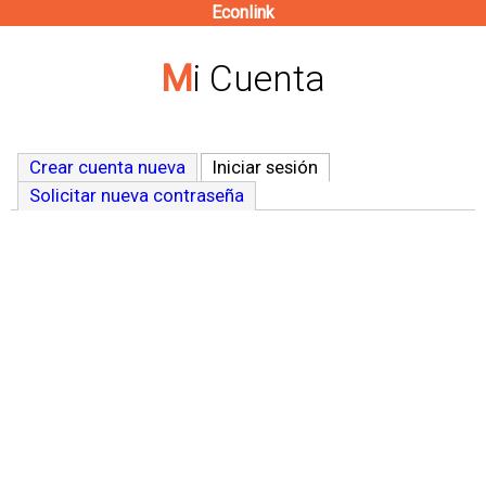
Econlink
Pasar
al
Mi Cuenta
contenido
principal
Crear cuenta nueva
Iniciar sesión
(solapa activa)
Solicitar nueva contraseña