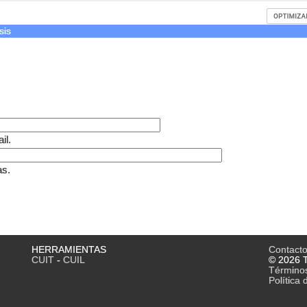
sis
il.
as.
HERRAMIENTAS
Contact
CUIT
-
CUIL
© 2026 T
Término
Política 