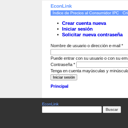
EconLink
Índice de Precios al Consumidor IPC
Cri
Crear cuenta nueva
Iniciar sesión
Solicitar nueva contraseña
Nombre de usuario o dirección e-mail
*
Puede entrar con su usuario o con su ema
Contraseña
*
Tenga en cuenta mayúsculas y minúscul
Principal
EconLink