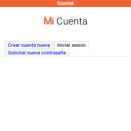
Econlink
Pasar
al
Mi Cuenta
contenido
principal
Crear cuenta nueva
Iniciar sesión
(solapa activa)
Solicitar nueva contraseña