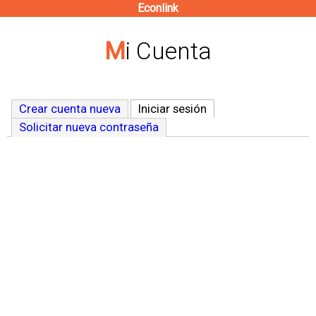
Econlink
Pasar
al
Mi Cuenta
contenido
principal
Crear cuenta nueva
Iniciar sesión
(solapa activa)
Solicitar nueva contraseña