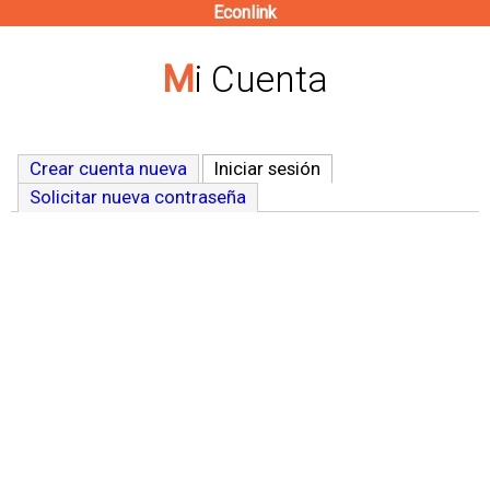
Econlink
Pasar
al
Mi Cuenta
contenido
principal
Crear cuenta nueva
Iniciar sesión
(solapa activa)
Solicitar nueva contraseña