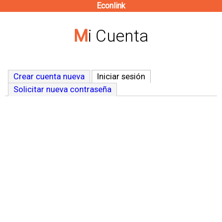
Econlink
Pasar
al
Mi Cuenta
contenido
principal
Crear cuenta nueva
Iniciar sesión
(solapa activa)
Solicitar nueva contraseña