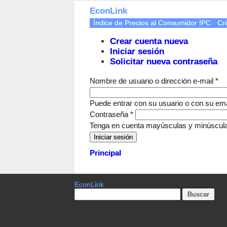
EconLink
Índice de Precios al Consumidor IPC
Cri
Crear cuenta nueva
Iniciar sesión
Solicitar nueva contraseña
Nombre de usuario o dirección e-mail
*
Puede entrar con su usuario o con su ema
Contraseña
*
Tenga en cuenta mayúsculas y minúscul
Principal
EconLink