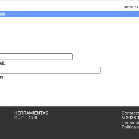
sis
il.
as.
HERRAMIENTAS
Contact
CUIT
-
CUIL
© 2026 T
Término
Política 