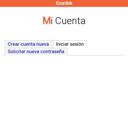
Econlink
Pasar
al
Mi Cuenta
contenido
principal
Crear cuenta nueva
Iniciar sesión
(solapa activa)
Solicitar nueva contraseña