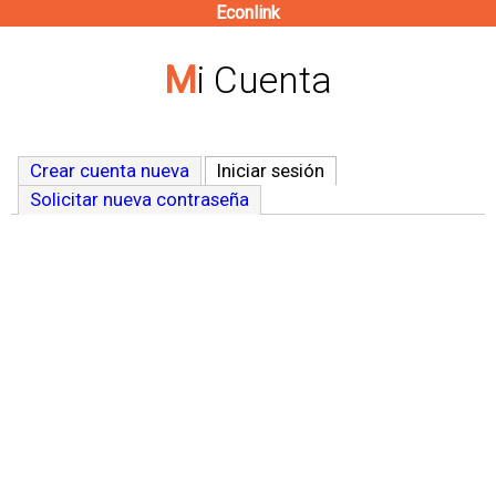
Econlink
Pasar
al
Mi Cuenta
contenido
principal
Crear cuenta nueva
Iniciar sesión
(solapa activa)
Solicitar nueva contraseña