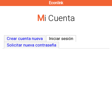
Econlink
Pasar
al
Mi Cuenta
contenido
principal
Crear cuenta nueva
Iniciar sesión
(solapa activa)
Solicitar nueva contraseña