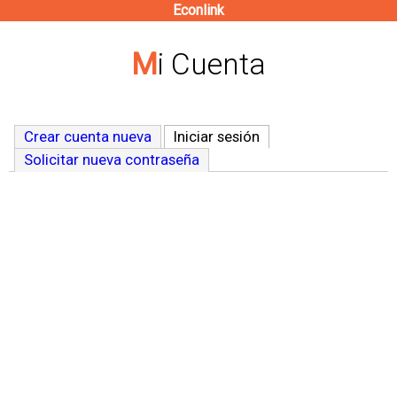
Econlink
Pasar
al
Mi Cuenta
contenido
principal
Crear cuenta nueva
Iniciar sesión
(solapa activa)
Solicitar nueva contraseña