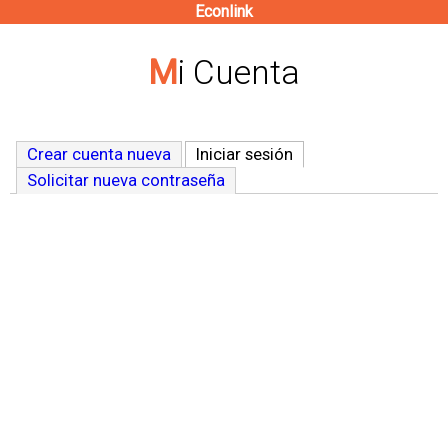
Econlink
Pasar
al
Mi Cuenta
contenido
principal
Crear cuenta nueva
Iniciar sesión
(solapa activa)
Solicitar nueva contraseña