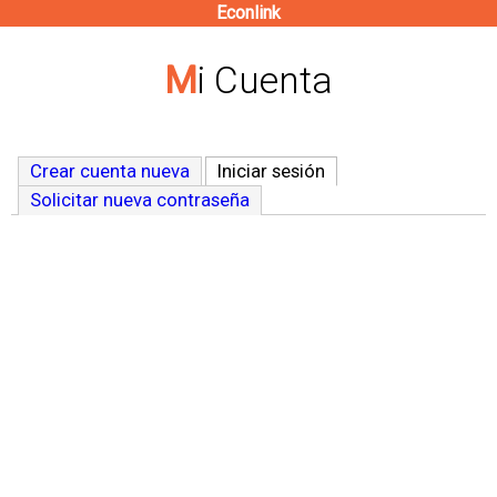
Econlink
Pasar
al
Mi Cuenta
contenido
principal
Crear cuenta nueva
Iniciar sesión
(solapa activa)
Solicitar nueva contraseña